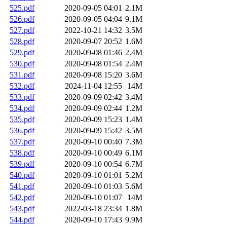
525.pdf
2020-09-05 04:01
2.1M
526.pdf
2020-09-05 04:04
9.1M
527.pdf
2022-10-21 14:32
3.5M
528.pdf
2020-09-07 20:52
1.6M
529.pdf
2020-09-08 01:46
2.4M
530.pdf
2020-09-08 01:54
2.4M
531.pdf
2020-09-08 15:20
3.6M
532.pdf
2024-11-04 12:55
14M
533.pdf
2020-09-09 02:42
3.4M
534.pdf
2020-09-09 02:44
1.2M
535.pdf
2020-09-09 15:23
1.4M
536.pdf
2020-09-09 15:42
3.5M
537.pdf
2020-09-10 00:40
7.3M
538.pdf
2020-09-10 00:49
6.1M
539.pdf
2020-09-10 00:54
6.7M
540.pdf
2020-09-10 01:01
5.2M
541.pdf
2020-09-10 01:03
5.6M
542.pdf
2020-09-10 01:07
14M
543.pdf
2022-03-18 23:34
1.8M
544.pdf
2020-09-10 17:43
9.9M