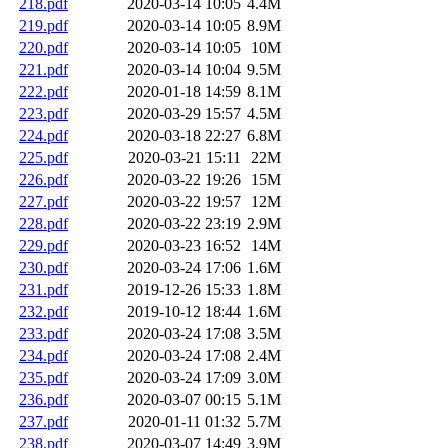
218.pdf
2020-03-14 10:05
4.4M
219.pdf
2020-03-14 10:05
8.9M
220.pdf
2020-03-14 10:05
10M
221.pdf
2020-03-14 10:04
9.5M
222.pdf
2020-01-18 14:59
8.1M
223.pdf
2020-03-29 15:57
4.5M
224.pdf
2020-03-18 22:27
6.8M
225.pdf
2020-03-21 15:11
22M
226.pdf
2020-03-22 19:26
15M
227.pdf
2020-03-22 19:57
12M
228.pdf
2020-03-22 23:19
2.9M
229.pdf
2020-03-23 16:52
14M
230.pdf
2020-03-24 17:06
1.6M
231.pdf
2019-12-26 15:33
1.8M
232.pdf
2019-10-12 18:44
1.6M
233.pdf
2020-03-24 17:08
3.5M
234.pdf
2020-03-24 17:08
2.4M
235.pdf
2020-03-24 17:09
3.0M
236.pdf
2020-03-07 00:15
5.1M
237.pdf
2020-01-11 01:32
5.7M
238.pdf
2020-03-07 14:49
3.9M