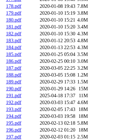
178.pdf
2020-01-08 19:43
7.8M
179.pdf
2020-01-10 15:19
3.8M
180.pdf
2020-01-10 15:21
4.0M
181.pdf
2020-01-10 15:20
3.4M
182.pdf
2020-01-10 15:30
4.3M
183.pdf
2020-01-12 20:53
4.8M
184.pdf
2020-01-13 22:53
4.3M
185.pdf
2020-01-25 05:04
3.5M
186.pdf
2020-02-25 00:10
3.0M
187.pdf
2020-03-05 22:25
3.2M
188.pdf
2020-03-05 15:08
1.2M
189.pdf
2020-02-29 17:33
1.5M
190.pdf
2020-01-29 14:26
15M
191.pdf
2025-04-18 17:37
11M
192.pdf
2020-03-03 15:47
4.6M
193.pdf
2020-02-05 17:43
18M
194.pdf
2020-03-03 19:58
18M
195.pdf
2020-02-13 02:18
5.8M
196.pdf
2020-02-12 01:20
18M
197.pdf
2020-02-03 01:15
2.5M